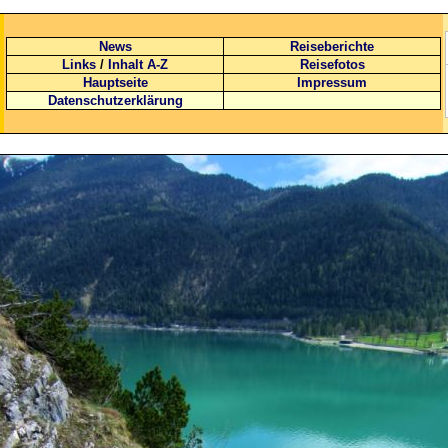
News
Reiseberichte
Links
/
Inhalt A-Z
Reisefotos
Hauptseite
Impressum
Datenschutzerklärung