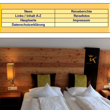
News
Reiseberichte
Links
/
Inhalt A-Z
Reisefotos
Hauptseite
Impressum
Datenschutzerklärung