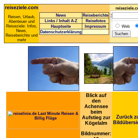
reiseziele.com
reiseziele
News
Reiseberichte
Reisen, Urlaub,
Links
/
Inhalt A-Z
Reisefotos
Abenteuer und
Reiseziele: Infos,
Hauptseite
Impressum
Web
News,
Datenschutzerklärung
Reiseberichte und
mehr
Blick auf
den
Achensee
beim
Zurück z
Aufstieg zur
Bildübersi
Kögelalm
Bildnummer: