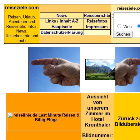
reiseziele.com
reiseziele
News
Reiseberichte
Reisen, Urlaub,
Links
/
Inhalt A-Z
Reisefotos
Abenteuer und
Reiseziele: Infos,
Hauptseite
Impressum
Web
News,
Datenschutzerklärung
Reiseberichte und
mehr
Aussicht
von
unserem
Zimmer im
Zurück z
Hotel
Bildübersi
Kronthaler
Bildnummer: